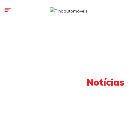
Nossas últimas
Notícias
O mundo automotivo esta mudando, temos que
mudar com ele!