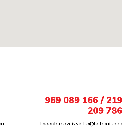
+351
969 089 166 / 219
209 786
a
na
tinoautomoveis.sintra@hotmail.com