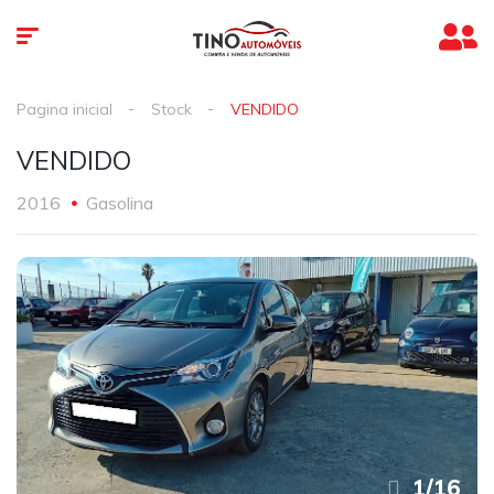
Pagina inicial
Stock
VENDIDO
VENDIDO
2016
Gasolina
1
/
16