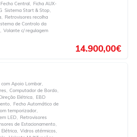
Fecho Central
,
Ficha AUX-
G  Sistema Start & Stop
,
a
,
Retrovisores recolha
istema de Controlo da
,
Volante c/ regulagem
14.900,00€
e com Apoio Lombar
,
res
,
Computador de Bordo
,
Direção Elétrica
,
EBD 
mento
,
Fecho Automático de
 com temporizador
,
s em LED
,
Retrovisores
nsores de Estacionamento
,
 Elétrica
,
Vidros atérmicos
,