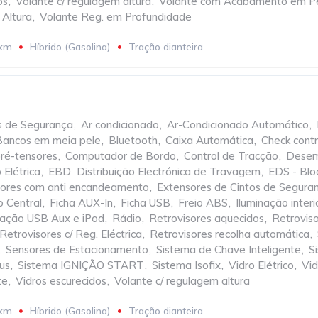
os
,
Volante c/ regulagem altura
,
Volante com Acabamento em P
 Altura
,
Volante Reg. em Profundidade
 km
Híbrido (Gasolina)
Tração dianteira
os de Segurança
,
Ar condicionado
,
Ar-Condicionado Automático
,
Bancos em meia pele
,
Bluetooth
,
Caixa Automática
,
Check contr
ré-tensores
,
Computador de Bordo
,
Control de Tracção
,
Desem
 Elétrica
,
EBD  Distribuição Electrónica de Travagem
,
EDS - Bloq
isores com anti encandeamento
,
Extensores de Cintos de Segura
 Central
,
Ficha AUX-In
,
Ficha USB
,
Freio ABS
,
Iluminação inter
gação USB Aux e iPod
,
Rádio
,
Retrovisores aquecidos
,
Retroviso
Retrovisores c/ Reg. Eléctrica
,
Retrovisores recolha automática
,
,
Sensores de Estacionamento
,
Sistema de Chave Inteligente
,
S
us
,
Sistema IGNIÇÃO START
,
Sistema Isofix
,
Vidro Elétrico
,
Vid
te
,
Vidros escurecidos
,
Volante c/ regulagem altura
 km
Híbrido (Gasolina)
Tração dianteira