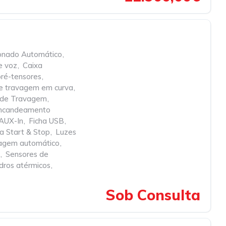
onado Automático
,
e voz
,
Caixa
pré-tensores
,
de travagem em curva
,
ca de Travagem
,
 encandeamento
 AUX-In
,
Ficha USB
,
ma Start & Stop
,
Luzes
agem automático
,
,
Sensores de
dros atérmicos
,
Sob Consulta