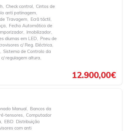
th
,
Check control
,
Cintos de
lo anti patinagem
,
ca de Travagem
,
Ecrã táctil
,
nça
,
Fecho Automático de
temporizador
,
Imobilizador
,
es diurnas em LED
,
Pneu de
rovisores c/ Reg. Eléctrica
,
,
Sistema de Controlo da
 c/ regulagem altura
,
12.900,00€
onado Manual
,
Bancos da
ré-tensores
,
Computador
a
,
EBD  Distribuição
visores com anti