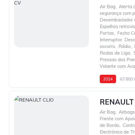
Air Bag
,
Alerta 
segurança com p
Desembaciador d
Espelhos retrov
Portas
,
Fecho C
Interruptor  De
socorro
,
Rádio
,
Rodas de Liga
,
Pressao dos Pne
Volante com Ac
2014
67.800
RENAULT 
Air Bag
,
Airbags
Frente com Apo
de Bordo
,
Contr
Electrónica de 