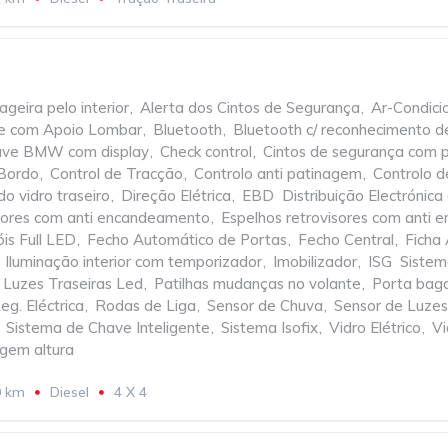
geira pelo interior
,
Alerta dos Cintos de Segurança
,
Ar-Condici
te com Apoio Lombar
,
Bluetooth
,
Bluetooth c/ reconhecimento d
ve BMW com display
,
Check control
,
Cintos de segurança com 
Bordo
,
Control de Tracção
,
Controlo anti patinagem
,
Controlo 
o vidro traseiro
,
Direção Elétrica
,
EBD  Distribuição Electróni
isores com anti encandeamento
,
Espelhos retrovisores com anti
óis Full LED
,
Fecho Automático de Portas
,
Fecho Central
,
Ficha
Iluminação interior com temporizador
,
Imobilizador
,
ISG  Siste
Luzes Traseiras Led
,
Patilhas mudanças no volante
,
Porta bag
eg. Eléctrica
,
Rodas de Liga
,
Sensor de Chuva
,
Sensor de Luzes
Sistema de Chave Inteligente
,
Sistema Isofix
,
Vidro Elétrico
,
Vi
agem altura
0 km
Diesel
4 X 4