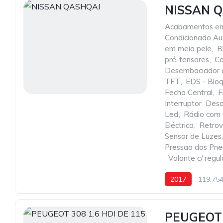
NISSAN 
Acabamentos e
Condicionado Au
em meia pele
,
B
pré-tensores
,
Co
Desembaciador d
TFT
,
EDS - Bloq.
Fecho Central
,
F
Interruptor  De
Led
,
Rádio com
Eléctrica
,
Retrovi
Sensor de Luzes
Pressao dos Pne
,
Volante c/ regu
2017
119.75
PEUGEOT 