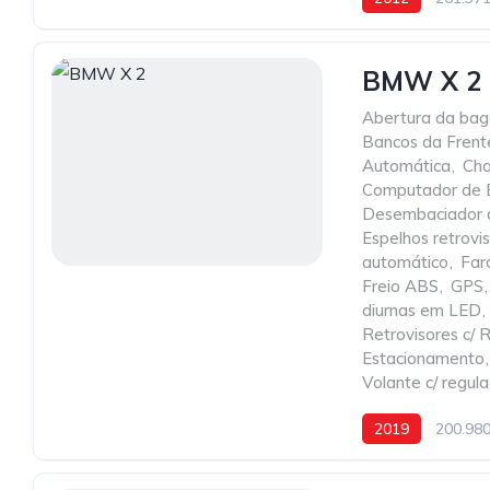
BMW X 2
Abertura da baga
Bancos da Fren
Automática
,
Cha
Computador de 
Desembaciador d
Espelhos retrov
automático
,
Far
Freio ABS
,
GPS
,
diurnas em LED
,
Retrovisores c/ R
Estacionamento
,
Volante c/ regul
2019
200.98