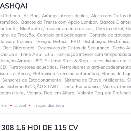
QASHQAI
m Carbono
,
Air Bag
,
Airbags laterais duplos
,
Alerta dos Cintos 
tomático
,
Bancos da Frente com Apoio Lombar
,
Bancos Diantei
luetooth
,
Bluetooth c/ reconhecimento de voz
,
Check control
,
Ci
ntrol de Tracção
,
Controlo anti patinagem
,
Controlo de travag
o vidro traseiro
,
Direção Elétrica
,
EBD  Distribuição Electróni
 Elec. Diferencial
,
Extensores de Cintos de Segurança
,
Fecho Au
icha USB
,
Freio ABS
,
GPS
,
Iluminação interior com temporizado
sativação Airbags
,
ISG  Sistema Start & Stop
,
Luzes diurnas em 
 CD
,
Retrovisores aquecidos
,
Retrovisores c/ anti-encadeament
sores elétricos
,
Retrovisores recolha automática
,
Rodas de Lig
,
Sensores de Estacionamento
,
Sistema de Chave Inteligente
,
S
us
,
Sistema IGNIÇÃO START
,
Tecto Panorâmico
,
Vidros atérmi
lagem altura
,
Volante Reg. em Altura
,
Volante Reg. em Profund
4 km
Diesel
Tração dianteira
308 1.6 HDI DE 115 CV