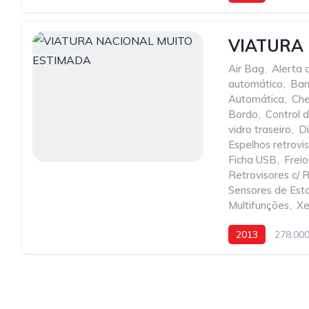
VIATURA
Air Bag
,
Alerta 
automático
,
Ban
Automática
,
Che
Bordo
,
Control 
vidro traseiro
,
Di
Espelhos retrov
Ficha USB
,
Frei
Retrovisores c/ R
Sensores de Est
Multifunções
,
Xe
2013
278.00