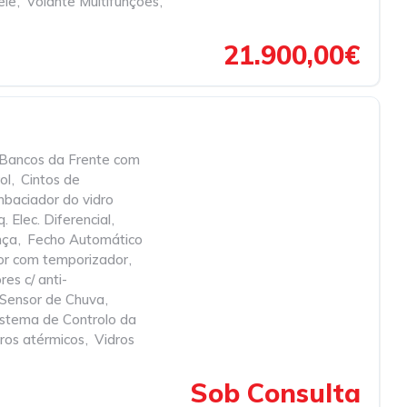
ele
,
Volante Multifunções
,
21.900,00€
Bancos da Frente com
ol
,
Cintos de
baciador do vidro
. Elec. Diferencial
,
nça
,
Fecho Automático
ior com temporizador
,
res c/ anti-
Sensor de Chuva
,
istema de Controlo da
ros atérmicos
,
Vidros
Sob Consulta