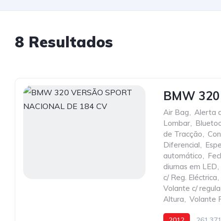
8 Resultados
BMW 320
Air Bag
,
Alerta 
Lombar
,
Blueto
de Tracção
,
Con
Diferencial
,
Espe
automático
,
Fec
diurnas em LED
,
c/ Reg. Eléctrica
,
Volante c/ regul
Altura
,
Volante 
2012
261.37