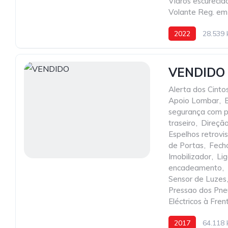
Vidros escurecid
Volante Reg. em
2022
28.539
VENDIDO
Alerta dos Cint
Apoio Lombar
,
segurança com p
traseiro
,
Direção
Espelhos retrov
de Portas
,
Fecho
Imobilizador
,
Li
encadeamento
,
Sensor de Luzes
Pressao dos Pne
Eléctricos à Fren
2017
64.118