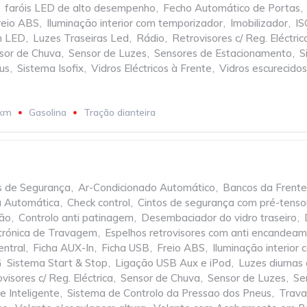
faróis LED de alto desempenho
,
Fecho Automático de Portas
,
reio ABS
,
Iluminação interior com temporizador
,
Imobilizador
,
IS
m LED
,
Luzes Traseiras Led
,
Rádio
,
Retrovisores c/ Reg. Eléctric
sor de Chuva
,
Sensor de Luzes
,
Sensores de Estacionamento
,
S
us
,
Sistema Isofix
,
Vidros Eléctricos à Frente
,
Vidros escurecidos
 km
Gasolina
Tração dianteira
os de Segurança
,
Ar-Condicionado Automático
,
Bancos da Frent
a Automática
,
Check control
,
Cintos de segurança com pré-tenso
ção
,
Controlo anti patinagem
,
Desembaciador do vidro traseiro
,
ctrónica de Travagem
,
Espelhos retrovisores com anti encandea
entral
,
Ficha AUX-In
,
Ficha USB
,
Freio ABS
,
Iluminação interior
  Sistema Start & Stop
,
Ligação USB Aux e iPod
,
Luzes diurna
visores c/ Reg. Eléctrica
,
Sensor de Chuva
,
Sensor de Luzes
,
Se
 Inteligente
,
Sistema de Controlo da Pressao dos Pneus
,
Trava