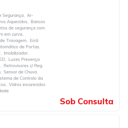
de Segurança
,
Ar-
ros Aquecidos
,
Bancos
ntos de segurança com
em em curva
,
ca de Travagem
,
Ecrã
tomático de Portas
,
r
,
Imobilizador
,
LED
,
Luzes Presença
o
,
Retrovisores c/ Reg.
a
,
Sensor de Chuva
,
istema de Controlo da
cos
,
Vidros escurecidos
idade
Sob Consulta