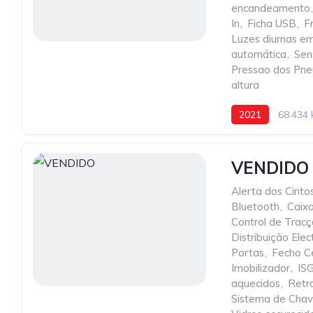
encandeamento
,
In
,
Ficha USB
,
F
Luzes diurnas e
automática
,
Sen
Pressao dos Pne
altura
2021
68.434
VENDIDO
Alerta dos Cint
Bluetooth
,
Caix
Control de Trac
Distribuição Ele
Portas
,
Fecho C
Imobilizador
,
ISG
aquecidos
,
Retro
Sistema de Chave