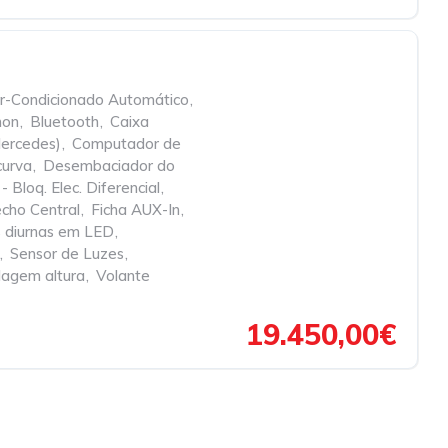
r-Condicionado Automático
,
non
,
Bluetooth
,
Caixa
ercedes)
,
Computador de
curva
,
Desembaciador do
- Bloq. Elec. Diferencial
,
cho Central
,
Ficha AUX-In
,
 diurnas em LED
,
,
Sensor de Luzes
,
ulagem altura
,
Volante
19.450,00€