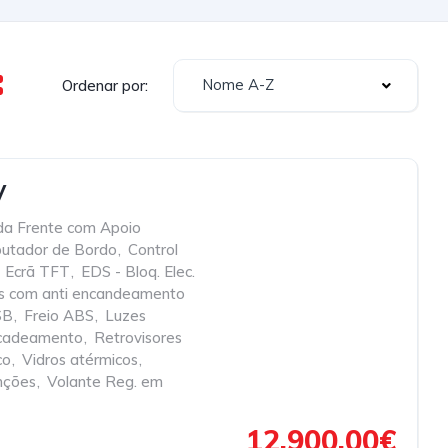
Nome A-Z
Ordenar por:
V
da Frente com Apoio
utador de Bordo
,
Control
Ecrã TFT
,
EDS - Bloq. Elec.
es com anti encandeamento
SB
,
Freio ABS
,
Luzes
encadeamento
,
Retrovisores
co
,
Vidros atérmicos
,
nções
,
Volante Reg. em
12.900,00€