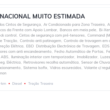
 NACIONAL MUITO ESTIMADA
dos Cintos de Segurança
,
Ar Condicionado para Zona Traseira
,
A
cos da Frente com Apoio Lombar
,
Bancos em meia pele
,
Bi-Xe
ck control
,
Cintos de segurança com pré-tensores
,
Command (M
de Tracção
,
Controlo anti patinagem
,
Controlo de travagem em 
reção Elétrica
,
EBD  Distribuição Electrónica de Travagem
,
EDS 
isores com anti encandeamento
,
Fecho Automático de Portas
,
Fe
o ABS
,
Iluminação interior com temporizador
,
Imobilizador
,
Luzes
eg. Eléctrica
,
Retrovisores recolha automática
,
Sensor de Chuva
acionamento
,
Sistema Isofix
,
Vidros escurecidos
,
Volante c/ reg
non
0 km
Diesel
Tração Traseira