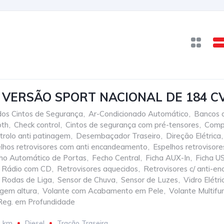
 VERSÃO SPORT NACIONAL DE 184 C
dos Cintos de Segurança
,
Ar-Condicionado Automático
,
Bancos 
oth
,
Check control
,
Cintos de segurança com pré-tensores
,
Comp
trolo anti patinagem
,
Desembaçador Traseiro
,
Direção Elétrica
,
lhos retrovisores com anti encandeamento
,
Espelhos retrovisor
ho Automático de Portas
,
Fecho Central
,
Ficha AUX-In
,
Ficha U
Rádio com CD
,
Retrovisores aquecidos
,
Retrovisores c/ anti-
Rodas de Liga
,
Sensor de Chuva
,
Sensor de Luzes
,
Vidro Elétri
agem altura
,
Volante com Acabamento em Pele
,
Volante Multifu
Reg. em Profundidade
1 km
Diesel
Tração Traseira