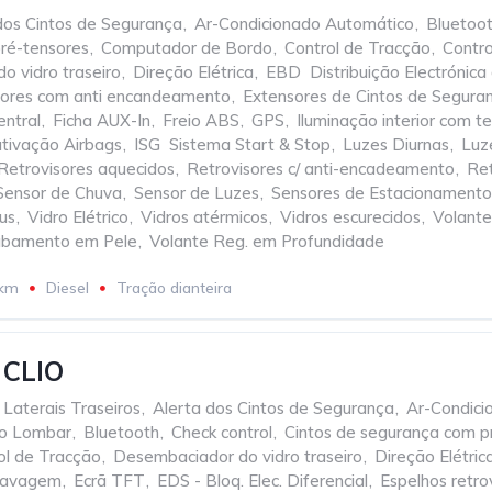
dos Cintos de Segurança
,
Ar-Condicionado Automático
,
Bluetoo
ré-tensores
,
Computador de Bordo
,
Control de Tracção
,
Contro
o vidro traseiro
,
Direção Elétrica
,
EBD  Distribuição Electróni
isores com anti encandeamento
,
Extensores de Cintos de Segura
entral
,
Ficha AUX-In
,
Freio ABS
,
GPS
,
Iluminação interior com 
sativação Airbags
,
ISG  Sistema Start & Stop
,
Luzes Diurnas
,
Luz
Retrovisores aquecidos
,
Retrovisores c/ anti-encadeamento
,
Ret
Sensor de Chuva
,
Sensor de Luzes
,
Sensores de Estacionamento
us
,
Vidro Elétrico
,
Vidros atérmicos
,
Vidros escurecidos
,
Volante
abamento em Pele
,
Volante Reg. em Profundidade
 km
Diesel
Tração dianteira
CLIO
 Laterais Traseiros
,
Alerta dos Cintos de Segurança
,
Ar-Condici
io Lombar
,
Bluetooth
,
Check control
,
Cintos de segurança com p
ol de Tracção
,
Desembaciador do vidro traseiro
,
Direção Elétric
Travagem
,
Ecrã TFT
,
EDS - Bloq. Elec. Diferencial
,
Espelhos retro