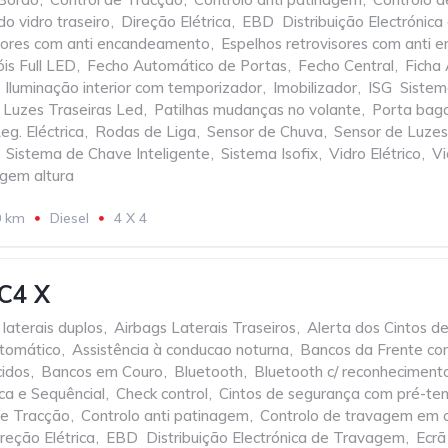
o vidro traseiro
,
Direção Elétrica
,
EBD  Distribuição Electróni
isores com anti encandeamento
,
Espelhos retrovisores com anti
óis Full LED
,
Fecho Automático de Portas
,
Fecho Central
,
Ficha
Iluminação interior com temporizador
,
Imobilizador
,
ISG  Siste
Luzes Traseiras Led
,
Patilhas mudanças no volante
,
Porta bag
eg. Eléctrica
,
Rodas de Liga
,
Sensor de Chuva
,
Sensor de Luzes
Sistema de Chave Inteligente
,
Sistema Isofix
,
Vidro Elétrico
,
Vi
agem altura
0 km
Diesel
4 X 4
C4 X
 laterais duplos
,
Airbags Laterais Traseiros
,
Alerta dos Cintos d
tomático
,
Assistência à conducao noturna
,
Bancos da Frente c
cidos
,
Bancos em Couro
,
Bluetooth
,
Bluetooth c/ reconheciment
ca e Sequêncial
,
Check control
,
Cintos de segurança com pré-te
de Tracção
,
Controlo anti patinagem
,
Controlo de travagem em 
reção Elétrica
,
EBD  Distribuição Electrónica de Travagem
,
Ecrã 