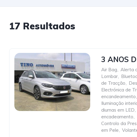
17 Resultados
3 ANOS D
Air Bag
,
Alerta 
Lombar
,
Blueto
de Tracção
,
Des
Electrónica de 
encandeamento
,
Iluminação inter
diurnas em LED
,
encadeamento
,
Controlo da Pre
em Pele
,
Volant