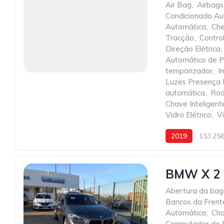
Air Bag
,
Airbags
Condicionado Au
Automática
,
Che
Tracção
,
Contro
Direção Elétrica
,
Automático de P
temporizador
,
I
Luzes Presença
automática
,
Rod
Chave Inteligent
Vidro Elétrico
,
V
2019
153.25
BMW X 2
Abertura da baga
Bancos da Fren
Automática
,
Cha
Computador de 