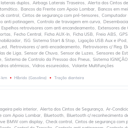
 laterais duplos
,
Airbags Laterais Traseiros
,
Alerta dos Cintos d
tomático
,
Bancos da Frente com Apoio Lombar
,
Bancos em mei
ck control
,
Cintos de segurança com pré-tensores
,
Computador 
lo anti patinagem
,
Controlo de travagem em curva
,
Desembaciad
Espelhos retrovisores com anti encandeamento
,
Extensores de 
ortas
,
Fecho Central
,
Ficha AUX-In
,
Ficha USB
,
Freio ABS
,
GPS
mobilizador
,
ISG  Sistema Start & Stop
,
Ligação USB Aux e iPod
,
 Led
,
Retrovisores c/ anti-encadeamento
,
Retrovisores c/ Reg. El
as de Liga
,
Sensor de Chuva
,
Sensor de Luzes
,
Sensores de Es
e
,
Sistema de Controlo da Pressao dos Pneus
,
Sistema IGNIÇÃ
idros atérmicos
,
Vidros escurecidos
,
Volante Multifunções
6 km
Híbrido (Gasolina)
Tração dianteira
geira pelo interior
,
Alerta dos Cintos de Segurança
,
Ar-Condici
te com Apoio Lombar
,
Bluetooth
,
Bluetooth c/ reconhecimento d
ve BMW com display
,
Check control
,
Cintos de segurança com 
Bordo
,
Control de Tracção
,
Controlo anti patinagem
,
Controlo 