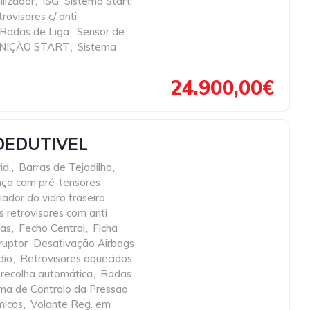
ilizador
,
ISG  Sistema Start
rovisores c/ anti-
Rodas de Liga
,
Sensor de
GNIÇÃO START
,
Sistema
24.900,00€
DEDUTIVEL
id.
,
Barras de Tejadilho
,
nça com pré-tensores
,
dor do vidro traseiro
,
s retrovisores com anti
tas
,
Fecho Central
,
Ficha
rruptor  Desativação Airbags
dio
,
Retrovisores aquecidos
 recolha automática
,
Rodas
ma de Controlo da Pressao
micos
,
Volante Reg. em