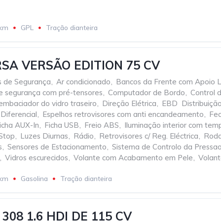
 km
GPL
Tração dianteira
SA VERSÃO EDITION 75 CV
os de Segurança
,
Ar condicionado
,
Bancos da Frente com Apoio 
de segurança com pré-tensores
,
Computador de Bordo
,
Control 
mbaciador do vidro traseiro
,
Direção Elétrica
,
EBD  Distribuiç
 Diferencial
,
Espelhos retrovisores com anti encandeamento
,
Fec
icha AUX-In
,
Ficha USB
,
Freio ABS
,
Iluminação interior com tem
 Stop
,
Luzes Diurnas
,
Rádio
,
Retrovisores c/ Reg. Eléctrica
,
Roda
s
,
Sensores de Estacionamento
,
Sistema de Controlo da Pressa
,
Vidros escurecidos
,
Volante com Acabamento em Pele
,
Volant
 km
Gasolina
Tração dianteira
308 1.6 HDI DE 115 CV