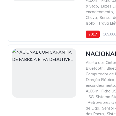
AUX-In
,
Ficha U
& Stop
,
Luzes D
encadeamento
,
Chuva
,
Sensor d
Isofix
,
Trava Elét
2017
169.00
NACIONAL
Alerta dos Cint
Bluetooth
,
Bluet
Computador de 
Direção Elétrica
,
encandeamento
,
AUX-In
,
Ficha U
,
ISG  Sistema S
,
Retrovisores c
de Liga
,
Sensor
dos Pneus
,
Sist