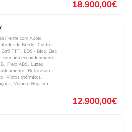
18.900,00€
V
da Frente com Apoio
utador de Bordo
,
Control
Ecrã TFT
,
EDS - Bloq. Elec.
es com anti encandeamento
SB
,
Freio ABS
,
Luzes
encadeamento
,
Retrovisores
co
,
Vidros atérmicos
,
nções
,
Volante Reg. em
12.900,00€