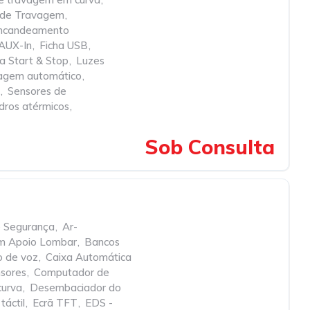
ca de Travagem
,
 encandeamento
 AUX-In
,
Ficha USB
,
ma Start & Stop
,
Luzes
agem automático
,
,
Sensores de
dros atérmicos
,
Sob Consulta
e Segurança
,
Ar-
om Apoio Lombar
,
Bancos
o de voz
,
Caixa Automática
nsores
,
Computador de
curva
,
Desembaciador do
táctil
,
Ecrã TFT
,
EDS -