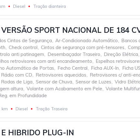
 km
Diesel
Tração dianteira
 VERSÃO SPORT NACIONAL DE 184 C
dos Cintos de Segurança
,
Ar-Condicionado Automático
,
Bancos 
oth
,
Check control
,
Cintos de segurança com pré-tensores
,
Comp
trolo anti patinagem
,
Desembaçador Traseiro
,
Direção Elétrica
,
lhos retrovisores com anti encandeamento
,
Espelhos retrovisor
ho Automático de Portas
,
Fecho Central
,
Ficha AUX-In
,
Ficha U
Rádio com CD
,
Retrovisores aquecidos
,
Retrovisores c/ anti-
Rodas de Liga
,
Sensor de Chuva
,
Sensor de Luzes
,
Vidro Elétri
agem altura
,
Volante com Acabamento em Pele
,
Volante Multifu
Reg. em Profundidade
1 km
Diesel
Tração Traseira
E HIBRIDO PLUG-IN