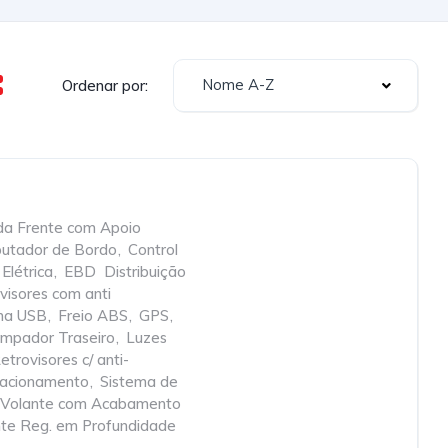
Nome A-Z
Ordenar por:
da Frente com Apoio
utador de Bordo
,
Control
Elétrica
,
EBD  Distribuição
visores com anti
cha USB
,
Freio ABS
,
GPS
,
impador Traseiro
,
Luzes
etrovisores c/ anti-
tacionamento
,
Sistema de
Volante com Acabamento
nte Reg. em Profundidade