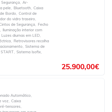
e Segurança
,
Ar-
a pele
,
Bluetooth
,
Caixa
de Bordo
,
Control de
or do vidro traseiro
,
Cintos de Segurança
,
Fecho
,
Iluminação interior com
Luzes diurnas em LED
,
éctrica
,
Retrovisores recolha
tacionamento
,
Sistema de
O START
,
Sistema Isofix
,
25.900,00€
onado Automático
,
e voz
,
Caixa
pré-tensores
,
de travagem em curva
,