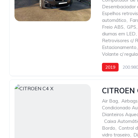
Desembaciador d
Espelhos retrov
automático
,
Far
Freio ABS
,
GPS
,
diurnas em LED
,
Retrovisores c/ R
Estacionamento
,
Volante c/ regul
2019
200.98
CITROEN 
Air Bag
,
Airbags
Condicionado Au
Dianteiros Aque
,
Caixa Automáti
Bordo
,
Control 
vidro traseiro
,
Di