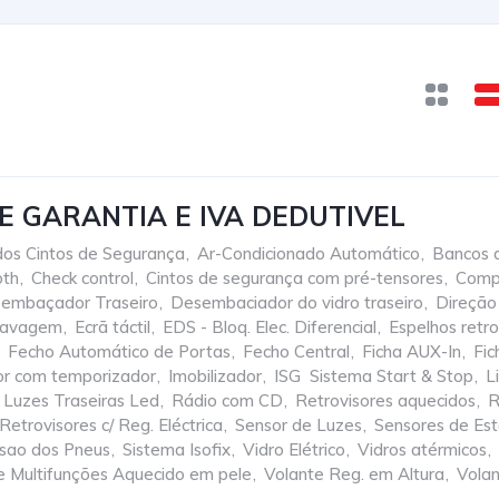
E GARANTIA E IVA DEDUTIVEL
dos Cintos de Segurança
,
Ar-Condicionado Automático
,
Bancos 
oth
,
Check control
,
Cintos de segurança com pré-tensores
,
Comp
embaçador Traseiro
,
Desembaciador do vidro traseiro
,
Direção 
Travagem
,
Ecrã táctil
,
EDS - Bloq. Elec. Diferencial
,
Espelhos retro
Fecho Automático de Portas
,
Fecho Central
,
Ficha AUX-In
,
Fi
ior com temporizador
,
Imobilizador
,
ISG  Sistema Start & Stop
,
L
Luzes Traseiras Led
,
Rádio com CD
,
Retrovisores aquecidos
,
R
Retrovisores c/ Reg. Eléctrica
,
Sensor de Luzes
,
Sensores de Es
ssao dos Pneus
,
Sistema Isofix
,
Vidro Elétrico
,
Vidros atérmicos
,
e Multifunções Aquecido em pele
,
Volante Reg. em Altura
,
Vola