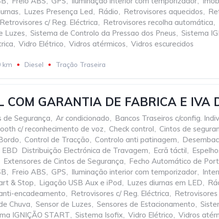
SB
,
Freio ABS
,
GPS
,
Iluminação interior com temporizador
,
Imob
iurnas
,
Luzes Presença Led
,
Rádio
,
Retrovisores aquecidos
,
Ret
Retrovisores c/ Reg. Eléctrica
,
Retrovisores recolha automática
,
e Luzes
,
Sistema de Controlo da Pressao dos Pneus
,
Sistema I
rica
,
Vidro Elétrico
,
Vidros atérmicos
,
Vidros escurecidos
0 km
Diesel
Tração Traseira
 COM GARANTIA DE FABRICA E IVA 
os de Segurança
,
Ar condicionado
,
Bancos Traseiros c/config. Indiv
ooth c/ reconhecimento de voz
,
Check control
,
Cintos de segura
Bordo
,
Control de Tracção
,
Controlo anti patinagem
,
Desembacia
EBD  Distribuição Electrónica de Travagem
,
Ecrã táctil
,
Espelho
Extensores de Cintos de Segurança
,
Fecho Automático de Por
SB
,
Freio ABS
,
GPS
,
Iluminação interior com temporizador
,
Inte
tart & Stop
,
Ligação USB Aux e iPod
,
Luzes diurnas em LED
,
Rá
/ anti-encadeamento
,
Retrovisores c/ Reg. Eléctrica
,
Retrovisores
 de Chuva
,
Sensor de Luzes
,
Sensores de Estacionamento
,
Siste
ema IGNIÇÃO START
,
Sistema Isofix
,
Vidro Elétrico
,
Vidros atér