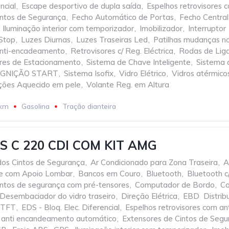
ncial
,
Escape desportivo de dupla saída
,
Espelhos retrovisores
intos de Segurança
,
Fecho Automático de Portas
,
Fecho Central
Iluminação interior com temporizador
,
Imobilizador
,
Interruptor
 Stop
,
Luzes Diurnas
,
Luzes Traseiras Led
,
Patilhas mudanças no
 anti-encadeamento
,
Retrovisores c/ Reg. Eléctrica
,
Rodas de Lig
res de Estacionamento
,
Sistema de Chave Inteligente
,
Sistema 
 IGNIÇÃO START
,
Sistema Isofix
,
Vidro Elétrico
,
Vidros atérmico
nções Aquecido em pele
,
Volante Reg. em Altura
 km
Gasolina
Tração dianteira
 C 220 CDI COM KIT AMG
dos Cintos de Segurança
,
Ar Condicionado para Zona Traseira
,
A
te com Apoio Lombar
,
Bancos em Couro
,
Bluetooth
,
Bluetooth c
intos de segurança com pré-tensores
,
Computador de Bordo
,
Co
Desembaciador do vidro traseiro
,
Direção Elétrica
,
EBD  Distrib
 TFT
,
EDS - Bloq. Elec. Diferencial
,
Espelhos retrovisores com a
m anti encandeamento automático
,
Extensores de Cintos de Segu