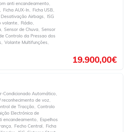
 com anti encandeamento
,
,
Ficha AUX-In
,
Ficha USB
,
  Desativação Airbags
,
ISG 
 volante
,
Rádio
,
a
,
Sensor de Chuva
,
Sensor
de Controlo da Pressao dos
s
,
Volante Multifunções
,
19.900,00€
r-Condicionado Automático
,
/ reconhecimento de voz
,
ntrol de Tracção
,
Controlo
uição Electrónica de
nti encandeamento
,
Espelhos
rança
,
Fecho Central
,
Ficha