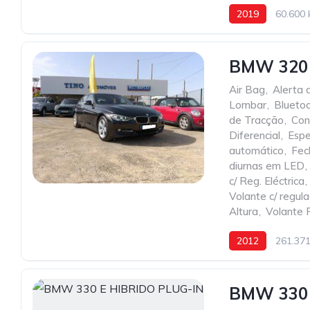
2019
60.600
BMW 320
Air Bag
,
Alerta 
Lombar
,
Blueto
de Tracção
,
Con
Diferencial
,
Espe
automático
,
Fec
diurnas em LED
,
c/ Reg. Eléctrica
,
Volante c/ regul
Altura
,
Volante 
2012
261.37
BMW 330 