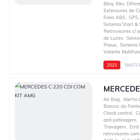
Bloq. Elec. Difere
Extensores de C
Freio ABS
,
GPS
,
Sistema Start &
Retrovisores c/
de Luzes
,
Senso
Pneus
,
Sistema
Volante Multifu
2023
59.672
MERCEDES
Air Bag
,
Alerta 
Bancos da Fren
Check control
,
C
anti patinagem
,
Travagem
,
Ecrã
retrovisores co