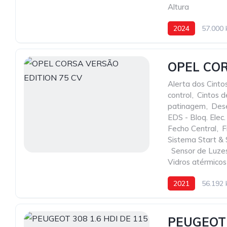
Altura
2024
57.000
OPEL COR
Alerta dos Cint
control
,
Cintos 
patinagem
,
Dese
EDS - Bloq. Elec.
Fecho Central
,
F
Sistema Start &
,
Sensor de Luze
Vidros atérmicos
2021
56.192
PEUGEOT 