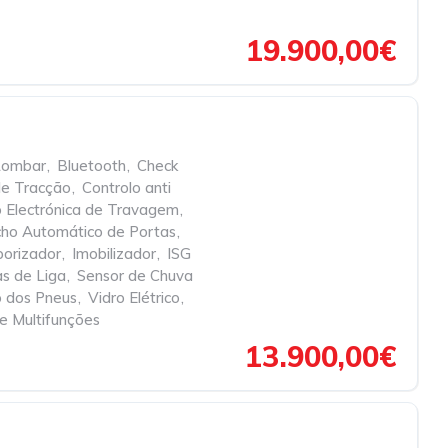
19.900,00€
Lombar
,
Bluetooth
,
Check
de Tracção
,
Controlo anti
ão Electrónica de Travagem
,
ho Automático de Portas
,
porizador
,
Imobilizador
,
ISG 
s de Liga
,
Sensor de Chuva
o dos Pneus
,
Vidro Elétrico
,
e Multifunções
13.900,00€