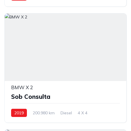
Tração dianteira
BMW X 2
Sob Consulta
2019
200.980 km
Diesel
4 X 4