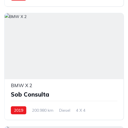
Tração dianteira
BMW X 2
Sob Consulta
2019
200.980 km
Diesel
4 X 4