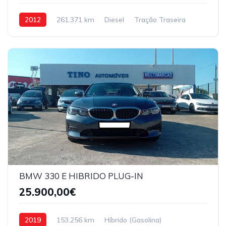
2012
261.371 km
Diesel
Tração Traseira
BMW 330 E HIBRIDO PLUG-IN
25.900,00€
2019
153.256 km
Híbrido (Gasolina)