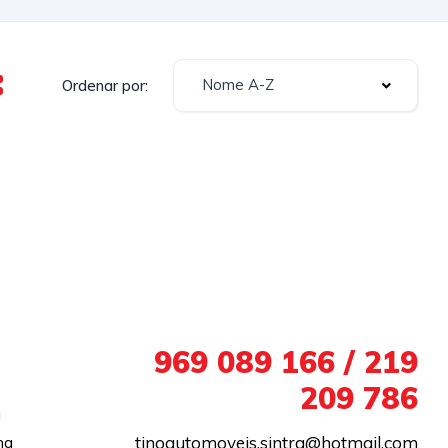
Nome A-Z
Ordenar por:
+351
969 089 166 / 219
209 786
a
na
tinoautomoveis.sintra@hotmail.com