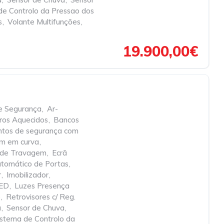
de Controlo da Pressao dos
s
,
Volante Multifunções
,
19.900,00€
de Segurança
,
Ar-
ros Aquecidos
,
Bancos
ntos de segurança com
em em curva
,
ca de Travagem
,
Ecrã
tomático de Portas
,
r
,
Imobilizador
,
LED
,
Luzes Presença
o
,
Retrovisores c/ Reg.
a
,
Sensor de Chuva
,
istema de Controlo da