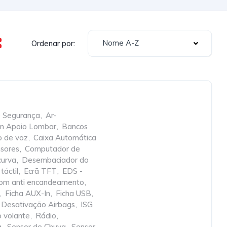
Nome A-Z
Ordenar por:
e Segurança
,
Ar-
om Apoio Lombar
,
Bancos
o de voz
,
Caixa Automática
nsores
,
Computador de
curva
,
Desembaciador do
táctil
,
Ecrã TFT
,
EDS -
 com anti encandeamento
,
,
Ficha AUX-In
,
Ficha USB
,
  Desativação Airbags
,
ISG 
 volante
,
Rádio
,
a
,
Sensor de Chuva
,
Sensor