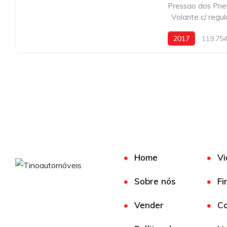
Pressao dos Pne
,
Volante c/ regu
2017
119.75
Home
Vi
Sobre nós
Fi
Vender
Co