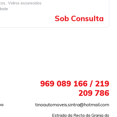
cos
,
Vidros escurecidos
idade
Sob Consulta
+351
969 089 166 / 219
209 786
a
na
tinoautomoveis.sintra@hotmail.com
Estrada da Recta da Granja do
