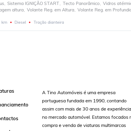
us
,
Sistema IGNIÇÃO START
,
Tecto Panorâmico
,
Vidros atérmi
lagem altura
,
Volante Reg. em Altura
,
Volante Reg. em Profund
4 km
Diesel
Tração dianteira
aturas
A Tino Automóveis é uma empresa
portuguesa fundada em 1990, contando
nanciamento
assim com mais de 30 anos de experiênci
no mercado automóvel. Estamos focados 
ntactos
compra e venda de viaturas multimarcas