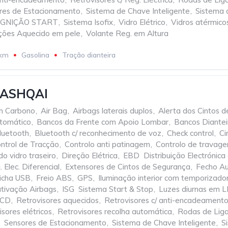
res de Estacionamento
,
Sistema de Chave Inteligente
,
Sistema 
 IGNIÇÃO START
,
Sistema Isofix
,
Vidro Elétrico
,
Vidros atérmico
nções Aquecido em pele
,
Volante Reg. em Altura
 km
Gasolina
Tração dianteira
QASHQAI
m Carbono
,
Air Bag
,
Airbags laterais duplos
,
Alerta dos Cintos 
tomático
,
Bancos da Frente com Apoio Lombar
,
Bancos Diantei
luetooth
,
Bluetooth c/ reconhecimento de voz
,
Check control
,
Ci
ntrol de Tracção
,
Controlo anti patinagem
,
Controlo de travag
o vidro traseiro
,
Direção Elétrica
,
EBD  Distribuição Electróni
 Elec. Diferencial
,
Extensores de Cintos de Segurança
,
Fecho Au
icha USB
,
Freio ABS
,
GPS
,
Iluminação interior com temporizado
sativação Airbags
,
ISG  Sistema Start & Stop
,
Luzes diurnas em 
 CD
,
Retrovisores aquecidos
,
Retrovisores c/ anti-encadeament
sores elétricos
,
Retrovisores recolha automática
,
Rodas de Lig
,
Sensores de Estacionamento
,
Sistema de Chave Inteligente
,
S