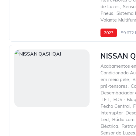
de Luzes
,
Senso
Pneus
,
Sistema
Volante Multifu
2023
59.672
NISSAN 
Acabamentos e
Condicionado Au
em meia pele
,
B
pré-tensores
,
Co
Desembaciador d
TFT
,
EDS - Bloq.
Fecho Central
,
F
Interruptor  De
Led
,
Rádio com
Eléctrica
,
Retrovi
Sensor de Luzes