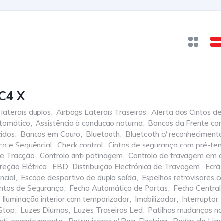
C4 X
 laterais duplos
,
Airbags Laterais Traseiros
,
Alerta dos Cintos d
tomático
,
Assistência à conducao noturna
,
Bancos da Frente c
cidos
,
Bancos em Couro
,
Bluetooth
,
Bluetooth c/ reconheciment
ca e Sequêncial
,
Check control
,
Cintos de segurança com pré-te
de Tracção
,
Controlo anti patinagem
,
Controlo de travagem em 
reção Elétrica
,
EBD  Distribuição Electrónica de Travagem
,
Ecrã 
ncial
,
Escape desportivo de dupla saída
,
Espelhos retrovisores
intos de Segurança
,
Fecho Automático de Portas
,
Fecho Central
Iluminação interior com temporizador
,
Imobilizador
,
Interruptor
 Stop
,
Luzes Diurnas
,
Luzes Traseiras Led
,
Patilhas mudanças no
 anti-encadeamento
,
Retrovisores c/ Reg. Eléctrica
,
Rodas de Lig