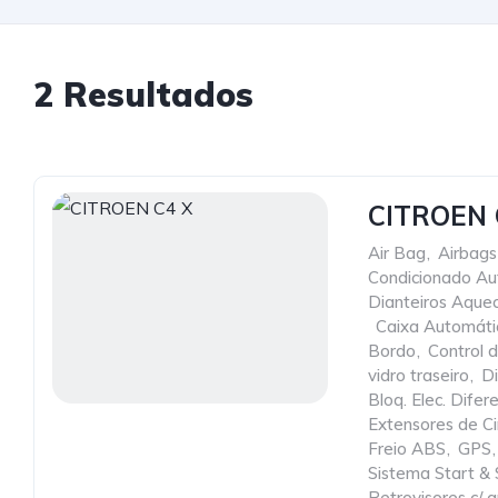
2 Resultados
CITROEN 
Air Bag
,
Airbags
Condicionado Au
Dianteiros Aque
,
Caixa Automáti
Bordo
,
Control 
vidro traseiro
,
Di
Bloq. Elec. Difere
Extensores de C
Freio ABS
,
GPS
,
Sistema Start &
Retrovisores c/