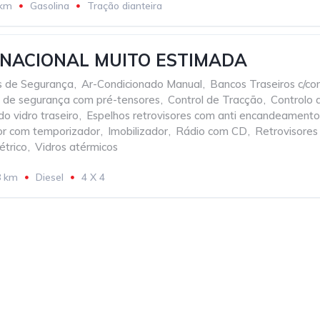
 km
Gasolina
Tração dianteira
 NACIONAL MUITO ESTIMADA
os de Segurança
,
Ar-Condicionado Manual
,
Bancos Traseiros c/conf
s de segurança com pré-tensores
,
Control de Tracção
,
Controlo 
o vidro traseiro
,
Espelhos retrovisores com anti encandeamento
ior com temporizador
,
Imobilizador
,
Rádio com CD
,
Retrovisores
étrico
,
Vidros atérmicos
8 km
Diesel
4 X 4