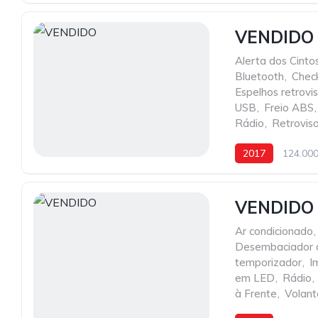
VENDIDO
Alerta dos Cint
Bluetooth
,
Check
Espelhos retrov
USB
,
Freio ABS
,
Rádio
,
Retrovis
2017
124.00
VENDIDO
Ar condicionado
,
Desembaciador d
temporizador
,
I
em LED
,
Rádio
,
à Frente
,
Volant