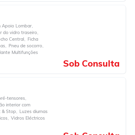
m Apoio Lombar
,
do vidro traseiro
,
cho Central
,
Ficha
nas
,
Pneu de socorro
,
lante Multifunções
Sob Consulta
pré-tensores
,
ão interior com
t & Stop
,
Luzes diurnas
icos
,
Vidros Eléctricos