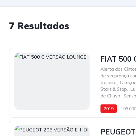
7 Resultados
FIAT 500
Alerta dos Cint
de segurança co
traseiro
,
Direção
Start & Stop
,
Lu
de Chuva
,
Senso
2019
109.00
PEUGEOT 