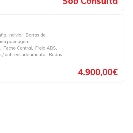
Sob Consulta
ig. Individ.
,
Barras de
anti patinagem
,
,
Fecho Central
,
Freio ABS
,
 c/ anti-encadeamento
,
Rodas
4.900,00€