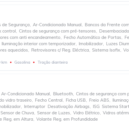
os de Segurança
,
Ar-Condicionado Manual
,
Bancos da Frente co
 control
,
Cintos de segurança com pré-tensores
,
Desembaciador 
isores com anti encandeamento
,
Fecho Automático de Portas
,
Fe
Iluminação interior com temporizador
,
Imobilizador
,
Luzes Diur
ores aquecidos
,
Retrovisores c/ Reg. Eléctrica
,
Sistema Isofix
,
Vo
0 km
Gasolina
Tração dianteira
Ar-Condicionado Manual
,
Bluetooth
,
Cintos de segurança com 
o vidro traseiro
,
Fecho Central
,
Ficha USB
,
Freio ABS
,
Iluminaç
mobilizador
,
Interruptor  Desativação Airbags
,
ISG  Sistema Star
Sensor de Chuva
,
Sensor de Luzes
,
Vidro Elétrico
,
Vidros atérm
e Reg. em Altura
,
Volante Reg. em Profundidade