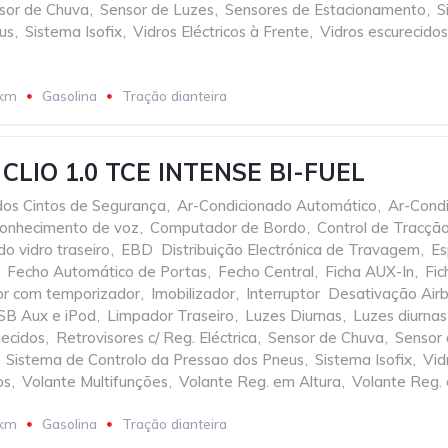
sor de Chuva
,
Sensor de Luzes
,
Sensores de Estacionamento
,
S
us
,
Sistema Isofix
,
Vidros Eléctricos à Frente
,
Vidros escurecidos
 km
Gasolina
Tração dianteira
CLIO 1.0 TCE INTENSE BI-FUEL
dos Cintos de Segurança
,
Ar-Condicionado Automático
,
Ar-Cond
conhecimento de voz
,
Computador de Bordo
,
Control de Tracçã
o vidro traseiro
,
EBD  Distribuição Electrónica de Travagem
,
Es
Fecho Automático de Portas
,
Fecho Central
,
Ficha AUX-In
,
Fi
ior com temporizador
,
Imobilizador
,
Interruptor  Desativação Air
SB Aux e iPod
,
Limpador Traseiro
,
Luzes Diurnas
,
Luzes diurna
uecidos
,
Retrovisores c/ Reg. Eléctrica
,
Sensor de Chuva
,
Sensor
Sistema de Controlo da Pressao dos Pneus
,
Sistema Isofix
,
Vid
os
,
Volante Multifunções
,
Volante Reg. em Altura
,
Volante Reg.
 km
Gasolina
Tração dianteira