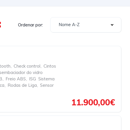
Nome A-Z
Ordenar por:
tooth
,
Check control
,
Cintos
sembaciador do vidro
SB
,
Freio ABS
,
ISG  Sistema
ica
,
Rodas de Liga
,
Sensor
11.900,00€