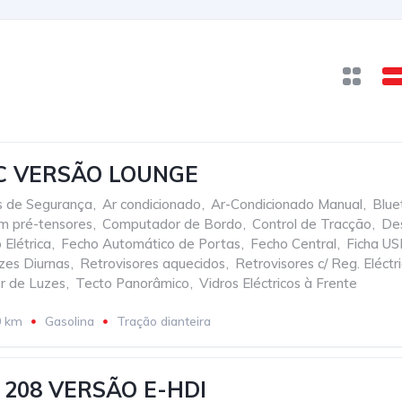
 C VERSÃO LOUNGE
os de Segurança
,
Ar condicionado
,
Ar-Condicionado Manual
,
Blue
m pré-tensores
,
Computador de Bordo
,
Control de Tracção
,
De
 Elétrica
,
Fecho Automático de Portas
,
Fecho Central
,
Ficha U
zes Diurnas
,
Retrovisores aquecidos
,
Retrovisores c/ Reg. Eléctr
r de Luzes
,
Tecto Panorâmico
,
Vidros Eléctricos à Frente
0 km
Gasolina
Tração dianteira
208 VERSÃO E-HDI