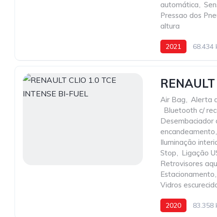
automática
,
Sen
Pressao dos Pne
altura
2021
68.434
RENAULT 
Air Bag
,
Alerta 
,
Bluetooth c/ re
Desembaciador d
encandeamento
,
Iluminação inter
Stop
,
Ligação U
Retrovisores aq
Estacionamento
,
Vidros escurecid
2020
83.358