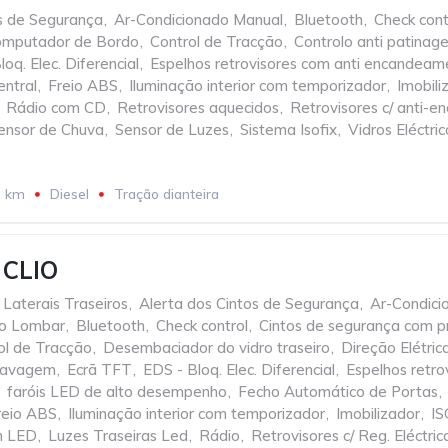
os de Segurança
,
Ar-Condicionado Manual
,
Bluetooth
,
Check cont
mputador de Bordo
,
Control de Tracção
,
Controlo anti patinag
oq. Elec. Diferencial
,
Espelhos retrovisores com anti encandeam
entral
,
Freio ABS
,
Iluminação interior com temporizador
,
Imobili
Rádio com CD
,
Retrovisores aquecidos
,
Retrovisores c/ anti-
ensor de Chuva
,
Sensor de Luzes
,
Sistema Isofix
,
Vidros Eléctri
3 km
Diesel
Tração dianteira
CLIO
 Laterais Traseiros
,
Alerta dos Cintos de Segurança
,
Ar-Condici
io Lombar
,
Bluetooth
,
Check control
,
Cintos de segurança com p
ol de Tracção
,
Desembaciador do vidro traseiro
,
Direção Elétric
Travagem
,
Ecrã TFT
,
EDS - Bloq. Elec. Diferencial
,
Espelhos retro
faróis LED de alto desempenho
,
Fecho Automático de Portas
,
reio ABS
,
Iluminação interior com temporizador
,
Imobilizador
,
IS
m LED
,
Luzes Traseiras Led
,
Rádio
,
Retrovisores c/ Reg. Eléctric