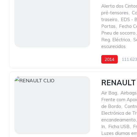
Alerta dos Cint
pré-tensores
,
Co
traseiro
,
EDS - Bl
Portas
,
Fecho C
Pneu de socorro
,
Reg. Eléctrica
,
S
escurecidos
2014
111.62
RENAULT 
Air Bag
,
Airbags
Frente com Apo
de Bordo
,
Contr
Electrónica de 
encandeamento
,
In
,
Ficha USB
,
F
Luzes diurnas e