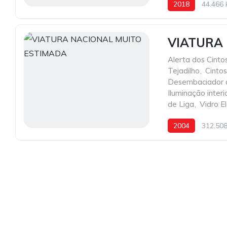
2018
44.466
VIATURA
Alerta dos Cint
Tejadilho
,
Cinto
Desembaciador d
Iluminação inter
de Liga
,
Vidro El
2004
312.50