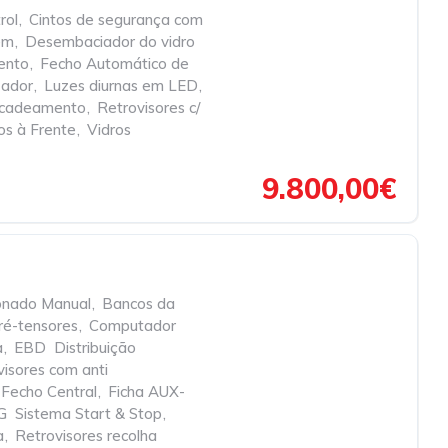
rol
,
Cintos de segurança com
em
,
Desembaciador do vidro
ento
,
Fecho Automático de
zador
,
Luzes diurnas em LED
,
encadeamento
,
Retrovisores c/
cos à Frente
,
Vidros
9.800,00€
onado Manual
,
Bancos da
ré-tensores
,
Computador
a
,
EBD  Distribuição
visores com anti
Fecho Central
,
Ficha AUX-
G  Sistema Start & Stop
,
a
,
Retrovisores recolha