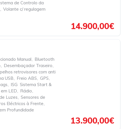
istema de Controlo da
,
Volante c/ regulagem
14.900,00€
icionado Manual
,
Bluetooth
o
,
Desembaçador Traseiro
,
pelhos retrovisores com anti
cha USB
,
Freio ABS
,
GPS
,
bags
,
ISG  Sistema Start &
s em LED
,
Rádio
,
 de Luzes
,
Sensores de
ros Eléctricos à Frente
,
 em Profundidade
13.900,00€